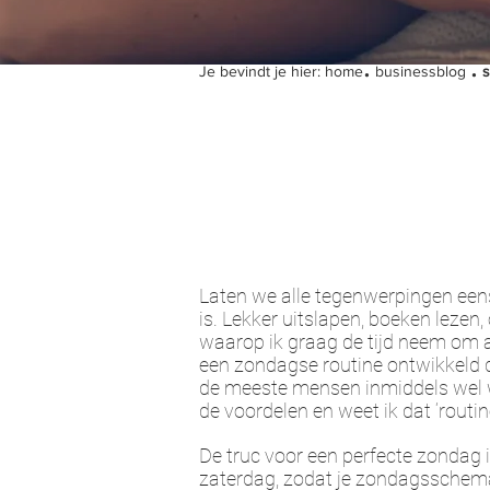
.
.
Je bevindt je hier:
home
businessblog
s
Laten we alle tegenwerpingen eens
is. Lekker uitslapen, boeken lezen, 
waarop ik graag de tijd neem om all
een zondagse routine ontwikkeld d
de meeste mensen inmiddels wel w
de voordelen en weet ik dat ‘routin
De truc voor een perfecte zondag 
zaterdag, zodat je zondagsschema v