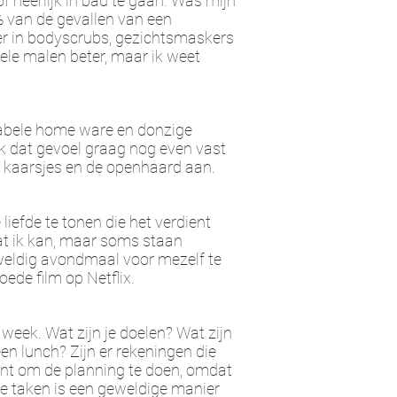
of heerlijk in bad te gaan. Was mijn
% van de gevallen van een
er in bodyscrubs, gezichtsmaskers
vele malen beter, maar ik weet
rtabele home ware en donzige
k dat gevoel graag nog even vast
e kaarsjes en de openhaard aan.
iefde te tonen die het verdient
t ik kan, maar soms staan ​
eweldig avondmaal voor mezelf te
ede film op Netflix.
week. Wat zijn je doelen? Wat zijn
en lunch? Zijn er rekeningen die
t om de planning te doen, omdat
e taken is een geweldige manier