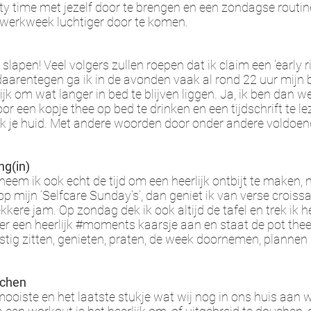
ty time met jezelf door te brengen en een zondagse routine 
werkweek luchtiger door te komen.
 slapen! Veel volgers zullen roepen dat ik claim een ‘early rise
arentegen ga ik in de avonden vaak al rond 22 uur mijn 
lijk om wat langer in bed te blijven liggen. Ja, ik ben dan 
or een kopje thee op bed te drinken en een tijdschrift te l
k je huid. Met andere woorden door onder andere voldoende
ng(in)
eem ik ook echt de tijd om een heerlijk ontbijt te maken,
op mijn ‘Selfcare Sunday’s’, dan geniet ik van verse croiss
ere jam. Op zondag dek ik ook altijd de tafel en trek ik het 
er een heerlijk #moments kaarsje aan en staat de pot thee
ig zitten, genieten, praten, de week doornemen, plannen m
uchen
ooiste en het laatste stukje wat wij nog in ons huis aan 