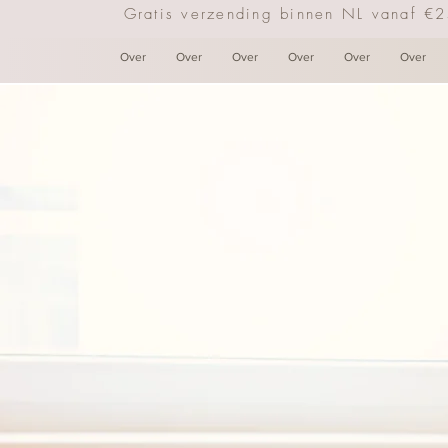
Gratis verzending binnen NL vanaf €
Over
Over
Over
Over
Over
Over