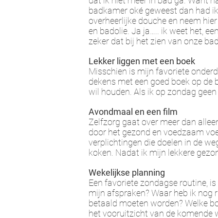
dat ik niet meer in bad ga. Want na
badkamer oké geweest dan had ik e
overheerlijke douche en neem hie
en badolie. Ja ja….. ik weet het, e
zeker dat bij het zien van onze ba
Lekker liggen met een boek
Misschien is mijn favoriete onder
dekens met een goed boek op de b
wil houden. Als ik op zondag geen
Avondmaal en een film
Zelfzorg gaat over meer dan alleen
door het gezond en voedzaam voeds
verplichtingen die doelen in de we
koken. Nadat ik mijn lekkere gezon
Wekelijkse planning
Een favoriete zondagse routine, i
mijn afspraken? Waar heb ik nog ru
betaald moeten worden? Welke bo
het vooruitzicht van de komende 