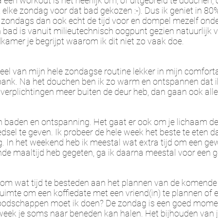
 een workout is het heerlijk om, of uitgebreid te douchen, 
lke zondag voor dat bad gekozen :-). Dus ik geniet in 80
r zondags dan ook echt de tijd voor en dompel mezelf ond
en bad is vanuit milieutechnisch oogpunt gezien natuurlijk 
dkamer je begrijpt waarom ik dit niet zo vaak doe.
deel van mijn hele zondagse routine lekker in mijn comfo
ank. Na het douchen ben ik zo warm en ontspannen dat i
 verplichtingen meer buiten de deur heb, dan gaan ook all
 baden en ontspanning. Het gaat er ook om je lichaam de l
el te geven. Ik probeer de hele week het beste te eten da
g.
In het weekend heb ik meestal wat extra tijd om een ​​g
de maaltijd heb gegeten, ga ik daarna meestal voor een go
s om wat tijd te besteden aan het plannen van de komende 
imte om een koffiedate met een vriend(in) te plannen of e
odschappen moet ik doen? De zondag is een goed momen
week je soms naar beneden kan halen. Het bijhouden van j