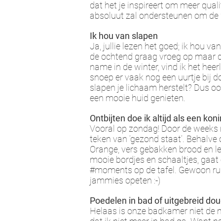
dat het je inspireert om meer quali
absoluut zal ondersteunen om de 
Ik hou van slapen
Ja, jullie lezen het goed; ik hou van
de ochtend graag vroeg op maar da
name in de winter, vind ik het heer
snoep er vaak nog een uurtje bij do
slapen je lichaam herstelt? Dus oo
een mooie huid genieten.
Ontbijten doe ik altijd als een koni
Vooral op zondag! Door de weeks n
teken van ‘gezond staat’. Behalve 
Orange, vers gebakken brood en lekk
mooie bordjes en schaaltjes, gaat 
#moments op de tafel. Gewoon rust
jammies opeten :-)
Poedelen in bad of uitgebreid do
Helaas is onze badkamer niet de m