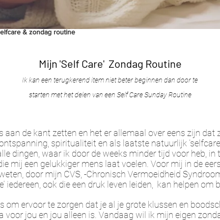
elfcare & zondag routine
Mijn 'Self Care' Zondag Routine
Ik kan een terugkerend item niet beter beginnen dan door te
starten met het delen van een Self Care Sunday Routine
 aan de kant zetten en het er allemaal over eens zijn da
ontspanning, spiritualiteit en als laatste natuurlijk ‘selfca
e dingen, waar ik door de weeks minder tijd voor heb, in te
ie mij een gelukkiger mens laat voelen. Voor mij in de e
eten, door mijn CVS, -Chronisch Vermoeidheid Syndroom-)
e’ iedereen, ook die een druk leven leiden, kan helpen om be
is om ervoor te zorgen dat je al je grote klussen en bood
oor jou en jou alleen is. Vandaag wil ik mijn eigen zonda