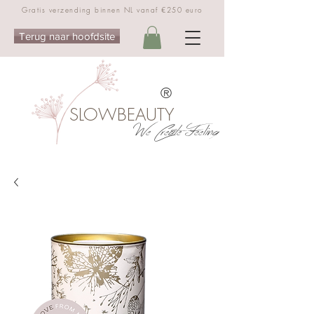
Gratis verzending binnen NL vanaf €250 euro
Terug naar hoofdsite
®
SLOWBEAUTY
We Create Feeling