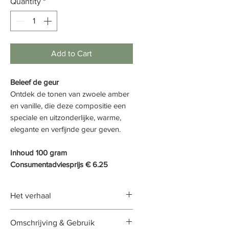
Quantity
*
Add to Cart
Beleef de geur
Ontdek de tonen van zwoele amber
en vanille, die deze compositie een
speciale en uitzonderlijke, warme,
elegante en verfijnde geur geven.
Inhoud 100 gram
Consumentadviesprijs € 6.25
Het verhaal
Oriëntaals en verleidelijk als een
Omschrijving & Gebruik
gedicht in een geur voelt ze