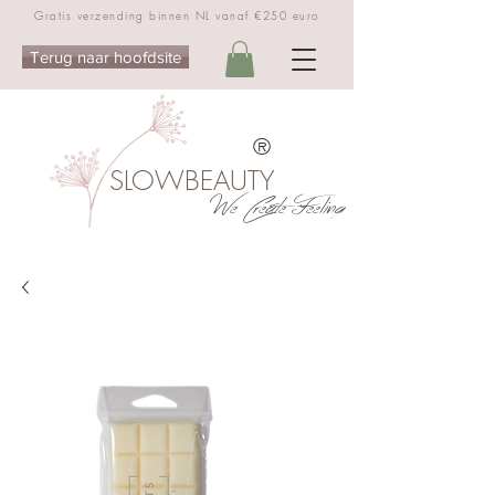
Gratis verzending binnen NL vanaf €250 euro
Terug naar hoofdsite
®
SLOWBEAUTY
We Create Feeling