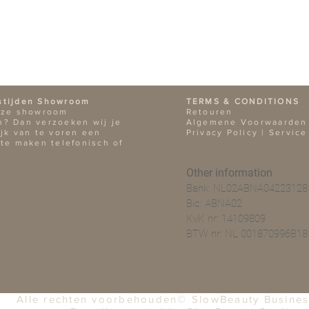
stijden Showroom
TERMS & CONDITIONS
nze showroom
Retouren
? Dan verzoeken wij je
Algemene Voorwaarden
ijk van te voren een
Privacy Policy |
Service
 te maken telefonisch of
Other information
Bank: NL02ABNA04223128
Bic: ABNA02
KvK nr: 14109809
BTW nr: NL 001870996B18
Alle rechten voorbehouden© SlowBeauty Busine