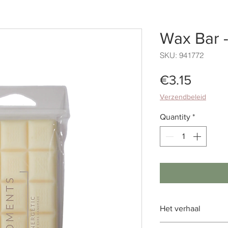
Wax Bar -
SKU: 941772
Price
€3.15
Verzendbeleid
Quantity
*
Het verhaal
Stralend. Extreem 