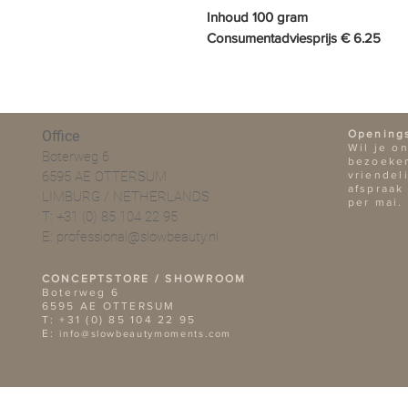
Inhoud 100 gram
Consumentadviesprijs € 6.25
Office
Opening
Wil je o
Boterweg 6
bezoeken
6595 AE OTTERSUM
vriendel
afspraak
LIMBURG / NETHERLANDS
per mai.
T: +31 (0) 85 104 22 95
E:
professional@slowbeauty.nl
CONCEPTSTORE / SHOWROOM
Boterweg 6
6595 AE OTTERSUM
T: +31 (0) 85 104 22 95
E:
info@slowbeautymoments.com