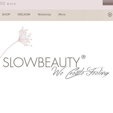
250 euro
SHOP
WELKOM
Webshop
More
®
SLOWBEAUTY
We Create Feeling