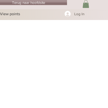
Terug naar hoofdsite
View points
Log In