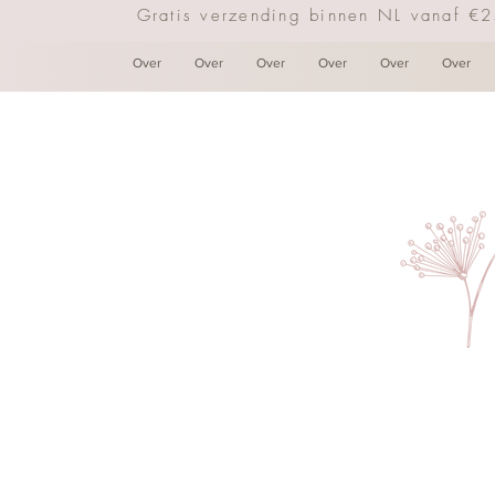
Gratis verzending binnen NL vanaf €
Over
Over
Over
Over
Over
Over