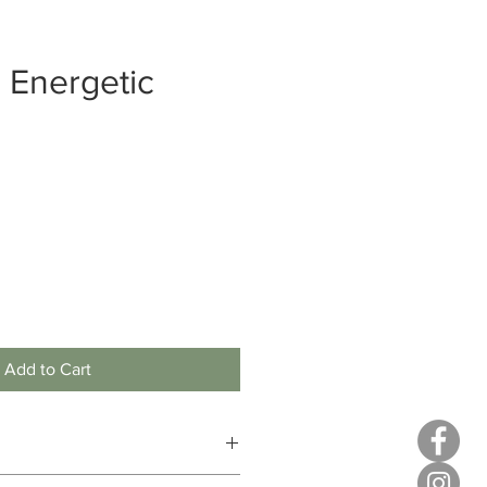
 Energetic
Add to Cart
luchtig. Ondeugend en speels.