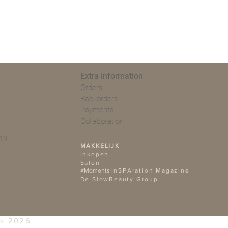
Extra information
Orders
Backorders
Payments
Collaboration
19
MAKKELIJK
Ink
open
Salon
#Moments
InSPAration Magazine
De SlowBeauty Group
ss 2026