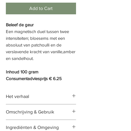
Add to Cart
Beleef de geur
Een magnetisch duel tussen twee
intensiteiten; bloesems met een
absoluut van patchoulli en de
verslavende kracht van vanille,amber
en sandelhout.
Inhoud 100 gram
Consumentadviesprijs € 6.25
Het verhaal
Schoonheid, humor & glorie. Is ze
Omschrijving & Gebruik
een godin? Of gewoon
supervrouwelijk op het toppunt
De waxbar is speciaal ontwikkelt
Ingrediënten & Omgeving
van haar krachten. Zij heeft geloof
voor het gebruik in de salon en/of