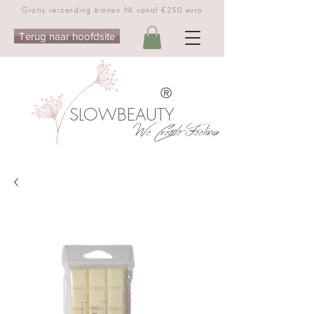
Gratis verzending binnen NL vanaf €250 euro
Terug naar hoofdsite
®
SLOWBEAUTY
We Create Feeling