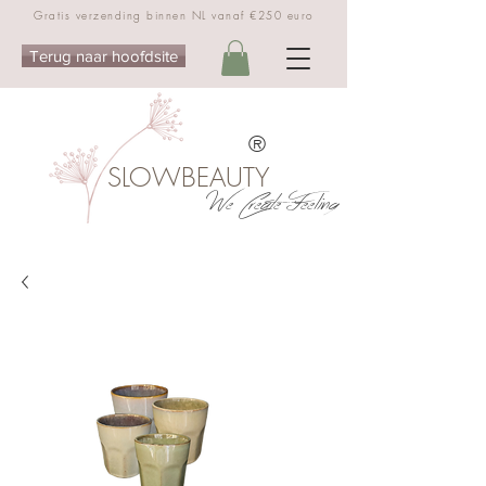
Gratis verzending binnen NL vanaf €250 euro
Terug naar hoofdsite
®
SLOWBEAUTY
We Create Feeling