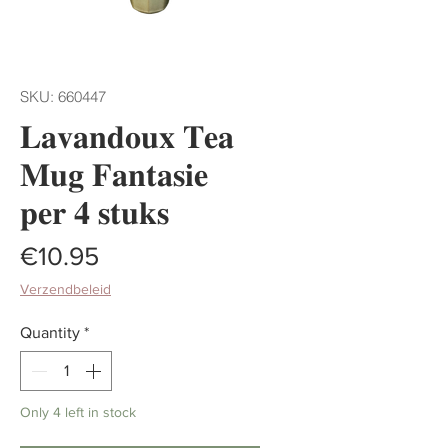
SKU: 660447
𝐋𝐚𝐯𝐚𝐧𝐝𝐨𝐮𝐱 𝐓𝐞𝐚
𝐌𝐮𝐠 𝐅𝐚𝐧𝐭𝐚𝐬𝐢𝐞
𝐩𝐞𝐫 𝟒 𝐬𝐭𝐮𝐤𝐬
Price
€10.95
Verzendbeleid
Quantity
*
Only 4 left in stock