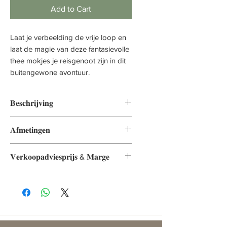
Add to Cart
Laat je verbeelding de vrije loop en
laat de magie van deze fantasievolle
thee mokjes je reisgenoot zijn in dit
buitengewone avontuur.
𝐁𝐞𝐬𝐜𝐡𝐫𝐢𝐣𝐯𝐢𝐧𝐠
Stel je voor dat je je handen om
𝐀𝐟𝐦𝐞𝐭𝐢𝐧𝐠𝐞𝐧
deze kleine thee mokjes, met een
naturel maar betoverende
7.5 x 8 x 7.5
𝐕𝐞𝐫𝐤𝐨𝐨𝐩𝐚𝐝𝐯𝐢𝐞𝐬𝐩𝐫𝐢𝐣𝐬 & 𝐌𝐚𝐫𝐠𝐞
kleurenpallet, klemt en jezelf laat
150 ml
wegdrijven naar een magische
Vrij te bepalen
wereld vol fantasie. Elk slokje uit
deze mokjes zal je
onderdompelen in een
onvergetelijke thee ervaring, je