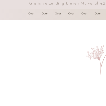
Gratis verzending binnen NL vanaf €
Over
Over
Over
Over
Over
Over