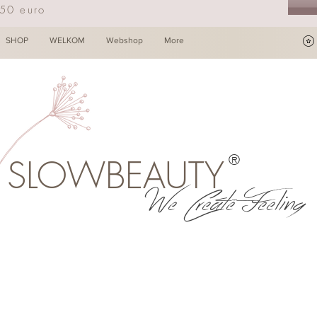
250 euro
SHOP
WELKOM
Webshop
More
®
SLOWBEAUTY
We Create Feeling