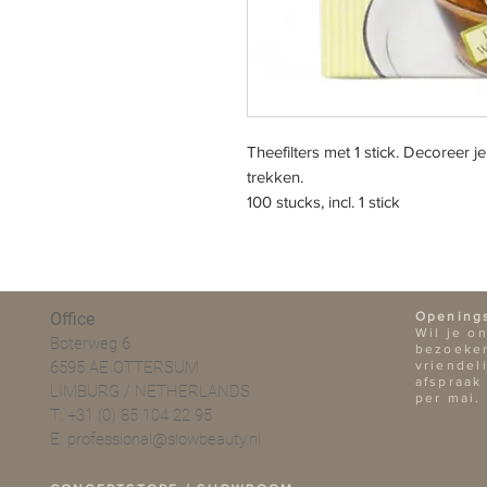
Theefilters met 1 stick. Decoreer j
trekken.
100 stucks, incl. 1 stick
Office
Opening
Wil je o
Boterweg 6
bezoeken
6595 AE OTTERSUM
vriendel
afspraak
LIMBURG / NETHERLANDS
per mai.
T: +31 (0) 85 104 22 95
E:
professional@slowbeauty.nl