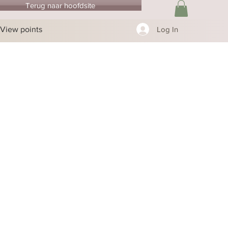
Terug naar hoofdsite
View points
Log In