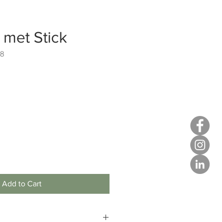
r met Stick
68
Add to Cart