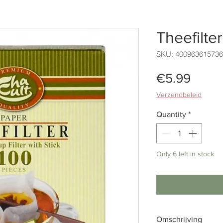
Theefilte
SKU: 40096361573
Price
€5.99
Verzendbeleid
Quantity
*
Only 6 left in stock
Omschrijving