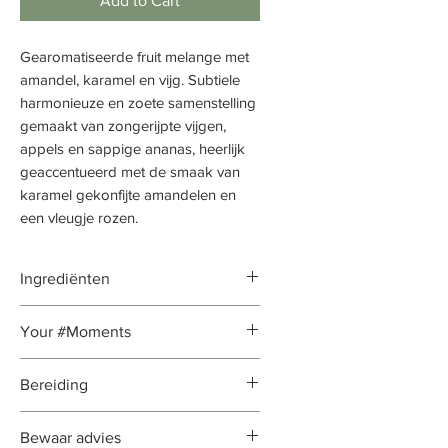
Add to Cart
Gearomatiseerde fruit melange met
amandel, karamel en vijg. Subtiele
harmonieuze en zoete samenstelling
gemaakt van zongerijpte vijgen,
appels en sappige ananas, heerlijk
geaccentueerd met de smaak van
karamel gekonfijte amandelen en
een vleugje rozen.
Ingrediënten
vijgstukjes , rijstebloem
Your #Moments
(scheidings middel) (30%), appel
stukjes, ananas stukjes (ananas,
#Moment
: gehele dag
Bereiding
suiker, citroenzuur (acidifier)),
Werking
: bevorderd de
hibiscus, vijgen (5%), geschaafde
bloedsomloop, werkt
Gewicht per verpakking
: 50-100-
amandelen, aroma, rode biet bits,
Bewaar advies
ontstekingsremmend, verlaagd de
250