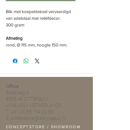
Blik met koepeldeksel vervaardigd
van edelstaal met reliëfdecor.
300 gram
Afmeting
rond, Ø 115 mm, hoogte 150 mm.
Office
Boterweg 6
6595 AE OTTERSUM
LIMBURG / NETHERLANDS
T:
+31 (0) 85 104 22 95
E:
professional@slowbeauty.nl
CONCEPTSTORE / SHOWROOM