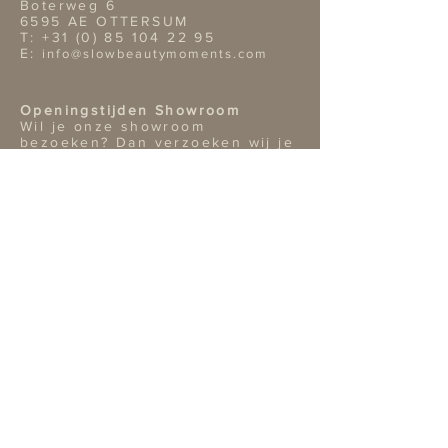
Boterweg 6
6595 AE OTTERSUM
T:
+31 (0) 85 104 22 95
E:
info@slowbeautymoments.com
Openingstijden Showroom
Wil je onze showroom
bezoeken? Dan verzoeken wij je
vriendelijk van te voren een
afspraak te maken telefonisch of
per mai.
TERMS & CONDITIONS
Retouren
Algemene Voorwaarden
Privacy Policy |
Service
Other information
Bank: NL02ABNA0422312819
Bic: ABNA02
KvK nr: 14109809
BTW nr: NL 001870996B18