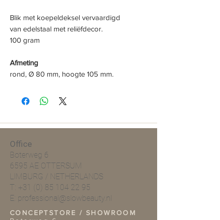
Blik met koepeldeksel vervaardigd
van edelstaal met reliëfdecor.
100 gram
Afmeting
rond, Ø 80 mm, hoogte 105 mm.
Office
Boterweg 6
6595 AE OTTERSUM
LIMBURG / NETHERLANDS
T:
+31 (0) 85 104 22 95
E:
professional@slowbeauty.nl
CONCEPTSTORE / SHOWROOM