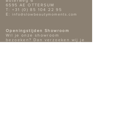
Boterweg 6
6595 AE OTTERSUM
T:
+31 (0) 85 104 22 95
E:
info@slowbeautymoments.com
Openingstijden Showroom
Wil je onze showroom
bezoeken? Dan verzoeken wij je
vriendelijk van te voren een
afspraak te maken telefonisch of
per mai.
TERMS & CONDITIONS
Retouren
Algemene Voorwaarden
Privacy Policy |
Service
Other information
Bank: NL02ABNA0422312819
Bic: ABNA02
KvK nr: 14109809
BTW nr: NL 001870996B18