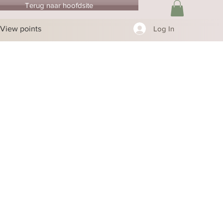
Terug naar hoofdsite
View points
Log In