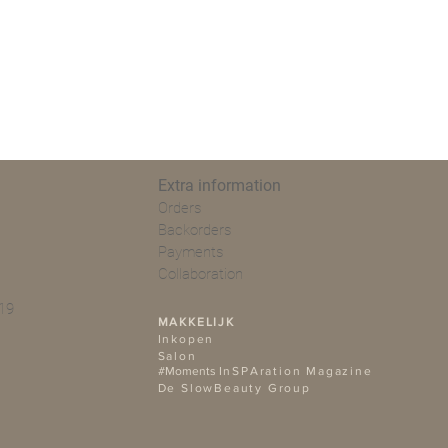
d op een vlakke ondergrond voor
randing van de koolzaadwas.
Extra information
Orders
Backorders
Payments
Collaboration
19
MAKKELIJK
Ink
open
Salon
#Moments
InSPAration Magazine
De SlowBeauty Group