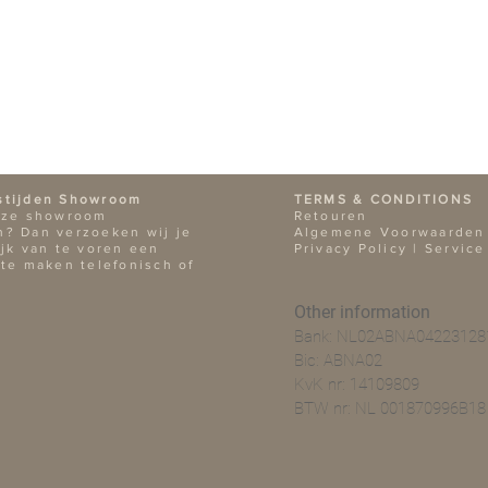
Gebruik
Zet de kaars altij
een optimale verb
stijden Showroom
TERMS & CONDITIONS
nze showroom
Retouren
? Dan verzoeken wij je
Algemene Voorwaarden
ijk van te voren een
Privacy Policy |
Service
 te maken telefonisch of
Other information
Bank: NL02ABNA04223128
Bic: ABNA02
KvK nr: 14109809
BTW nr: NL 001870996B18