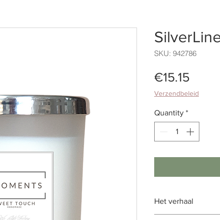
SilverLin
SKU: 942786
Price
€15.15
Verzendbeleid
Quantity
*
Het verhaal
Het verhaal