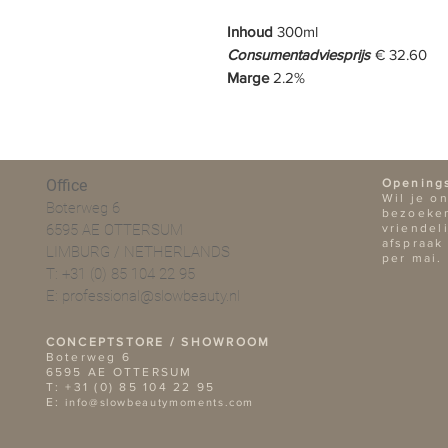
Inhoud
300ml
Consumentadviesprijs
€ 32.60
Marge
2.2%
Office
Opening
Wil je o
Boterweg 6
bezoeken
6595 AE OTTERSUM
vriendel
afspraak
LIMBURG / NETHERLANDS
per mai.
T: +31 (0) 85 104 22 95
E:
professional@slowbeauty.nl
CONCEPTSTORE / SHOWROOM
Boterweg 6
6595 AE OTTERSUM
T: +31 (0) 85 104 22 95
E:
info@slowbeautymoments.com