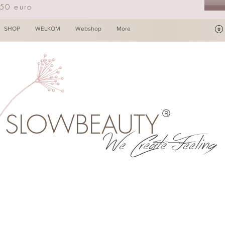
250 euro
SHOP
WELKOM
Webshop
More
®
SLOWBEAUTY
We Create Feeling