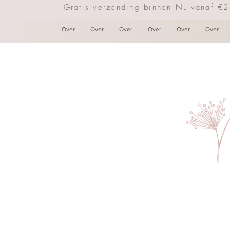
Gratis verzending binnen NL vanaf €
Over
Over
Over
Over
Over
Over