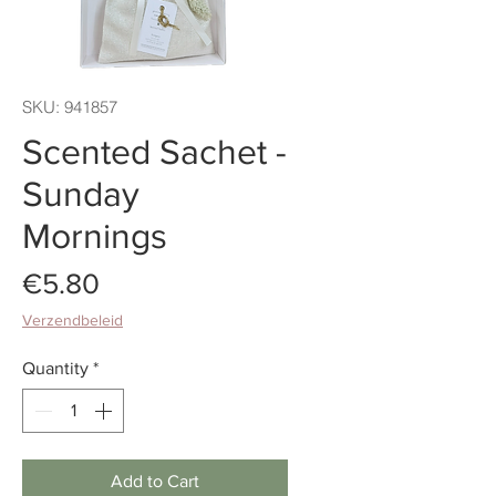
SKU: 941857
Scented Sachet -
Sunday
Mornings
Price
€5.80
Verzendbeleid
Quantity
*
Add to Cart