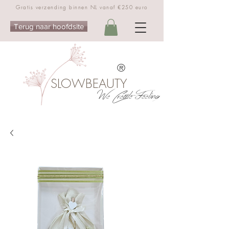
Gratis verzending binnen NL vanaf €250 euro
Terug naar hoofdsite
®
SLOWBEAUTY
We Create Feeling