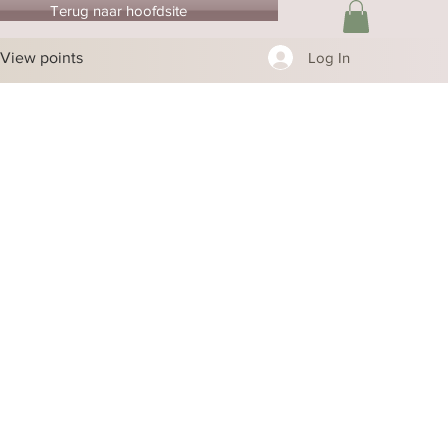
Terug naar hoofdsite
View points
Log In