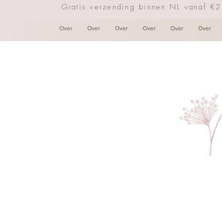
Gratis verzending binnen NL vanaf €
Over
Over
Over
Over
Over
Over