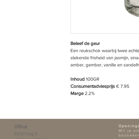
Beleef de geur
Een reukschok waarbij twee echte
stekende frisheid van jasmijn, s
amber, gember, vanille en sandelh
Inhoud
100GR
Consumentadviesprijs
€ 7.95
Marge
2.2%
Office
Opening
Wil je o
Boterweg 6
bezoeken