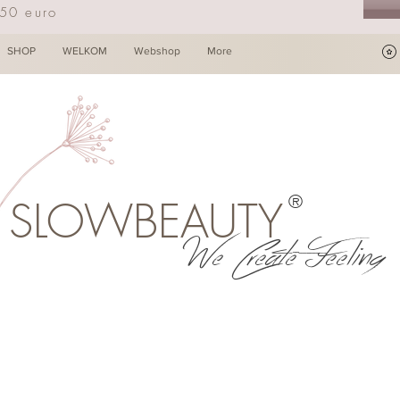
250 euro
SHOP
WELKOM
Webshop
More
®
SLOWBEAUTY
We Create Feeling