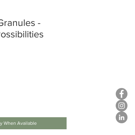
Granules -
ssibilities
fy When Available