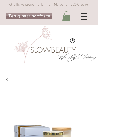
Gratis verzending binnen NL vanaf €250 euro
Terug naar hoofdsite
®
SLOWBEAUTY
We Create Feeling