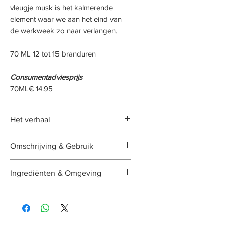
vleugje musk is het kalmerende
element waar we aan het eind van
de werkweek zo naar verlangen.
70 ML 12 tot 15 branduren
Consumentadviesprijs
70ML€ 14.95
Het verhaal
Sereen en bijna overeenkomend
Omschrijving & Gebruik
met een engel die altijd het
positieve in mensen ziet en naar
Omschrijving
Ingrediënten & Omgeving
boven haalt. Gecombineerd met
Onze sfeervolle #Moments
wijsheid en levenservaring maakt
kaarsen zijn geschikt voor elke
Op basis van:
Essentiële olie,
haar geliefd bij veel mensen. Zij
ruimte en gemaakt 100%
Natuurlijk parfum
weet de rust te bewaren en kent
ecologische koolzaadwas.
Omgeving:
Toilet, Badkamer,
de kracht van een ontspannen
Doordat onze kaarsen met een