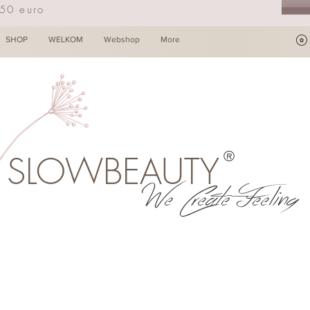
250 euro
SHOP
WELKOM
Webshop
More
®
SLOWBEAUTY
We Create Feeling