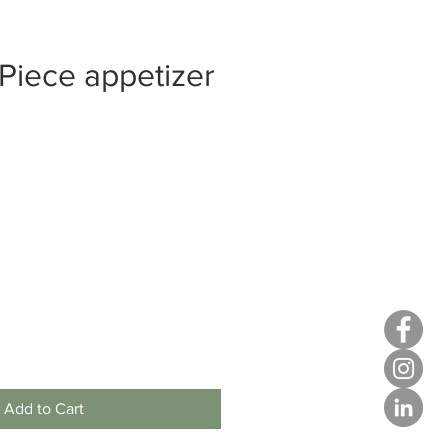
Piece appetizer
e
Add to Cart