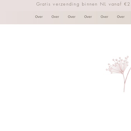
Gratis verzending binnen NL vanaf €
Over
Over
Over
Over
Over
Over