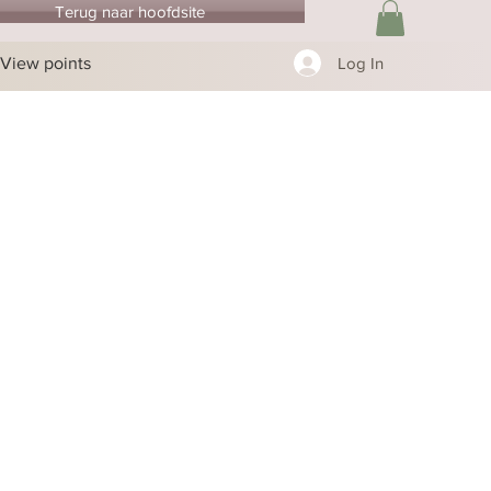
Terug naar hoofdsite
View points
Log In