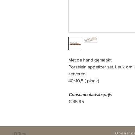
Met de hand gemaakt
Porselein appetizer set. Leuk om je
serveren
40×10,5 ( plank)
Consumentadviesprijs
€ 45.95
Office
Opening