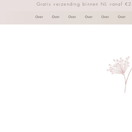
Gratis verzending binnen NL vanaf €
Over
Over
Over
Over
Over
Over