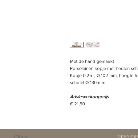
Met de hand gemaakt
Porselein
en kopje
met houten scho
Kopje 0.25 l, Ø 102 mm, hoogte 
schotel Ø 130 mm
Adviesverkoopprijs
€ 21,50
Office
Opening