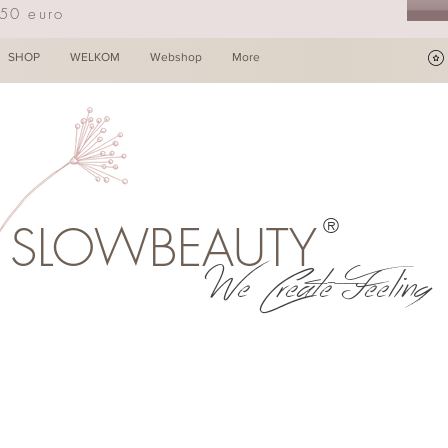
250 euro
SHOP
WELKOM
Webshop
More
®
SLOWBEAUTY
We Create Feeling