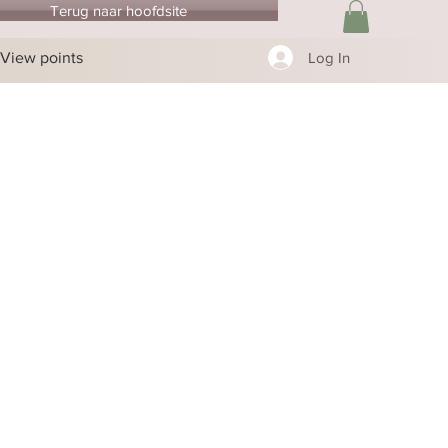
Terug naar hoofdsite
View points
Log In