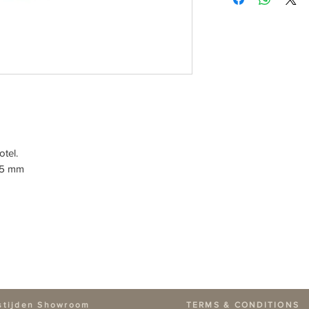
tel.
55 mm
stijden Showroom
TERMS & CONDITIONS