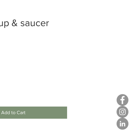
up & saucer
e
Add to Cart