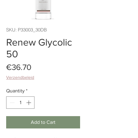
SKU: P33003_30DB
Renew Glycolic
50
Price
€36.70
Verzendbeleid
Quantity
*
Add to Cart