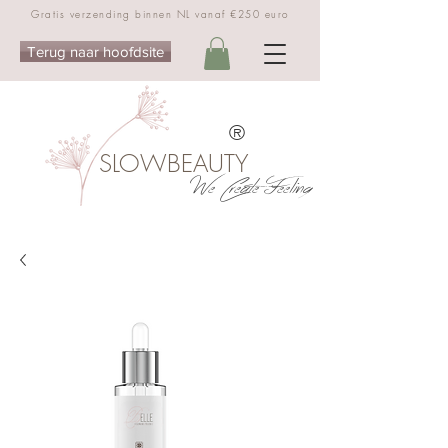
Gratis verzending binnen NL vanaf €250 euro
Terug naar hoofdsite
®
SLOWBEAUTY
We Create Feeling