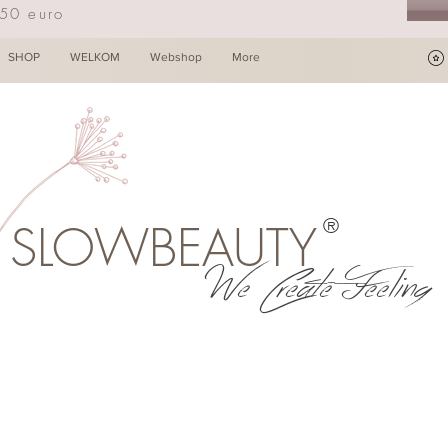
250 euro
SHOP
WELKOM
Webshop
More
®
SLOWBEAUTY
We Create Feeling