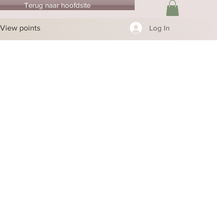
Terug naar hoofdsite
View points
Log In