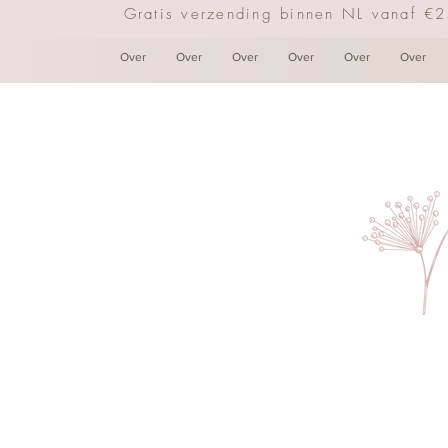
Gratis verzending binnen NL vanaf €
Over
Over
Over
Over
Over
Over