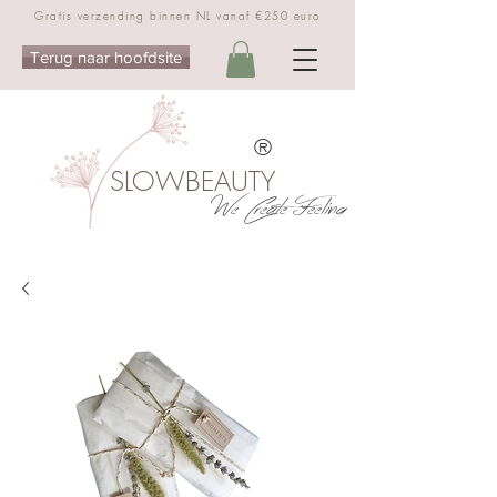
Gratis verzending binnen NL vanaf €250 euro
Terug naar hoofdsite
®
SLOWBEAUTY
We Create Feeling