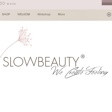
250 euro
SHOP
WELKOM
Webshop
More
®
SLOWBEAUTY
We Create Feeling