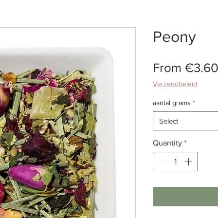
Peony
From
€3.6
Verzendbeleid
aantal grams
*
Select
Quantity
*