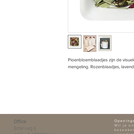
Pioenbloemblaadjes zijn de visuel
mengeling. Rozenblaadjes, laven
Office
Opening
Wil je o
Boterweg 6
bezoeken