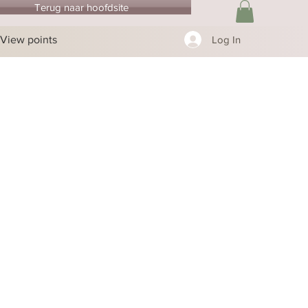
Terug naar hoofdsite
View points
Log In