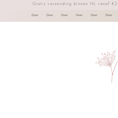
Gratis verzending binnen NL vanaf €
Over
Over
Over
Over
Over
Over