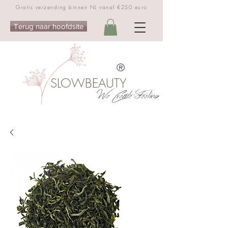
Gratis verzending binnen NL vanaf €250 euro
Terug naar hoofdsite
®
SLOWBEAUTY
We Create Feeling