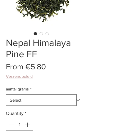
Nepal Himalaya
Pine FF
Sale
From
€5.80
Price
Verzendbeleid
aantal grams
*
Quantity
*