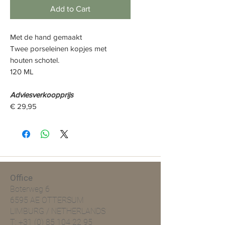
Add to Cart
Met de hand gemaakt
Twee porselein
en kopjes
met
houten schotel.
120 ML
Adviesverkoopprijs
€ 29,95
Office
Boterweg 6
6595 AE OTTERSUM
LIMBURG / NETHERLANDS
T:
+31 (0) 85 104 22 95