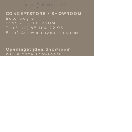
E:
professional@slowbeauty.nl
CONCEPTSTORE / SHOWROOM
Boterweg 6
6595 AE OTTERSUM
T:
+31 (0) 85 104 22 95
E:
info@slowbeautymoments.com
Openingstijden Showroom
Wil je onze showroom
bezoeken? Dan verzoeken wij je
vriendelijk van te voren een
afspraak te maken telefonisch of
per mai.
TERMS & CONDITIONS
Retouren
Algemene Voorwaarden
Privacy Policy |
Service
Other information
Bank: NL02ABNA0422312819
Bic: ABNA02
KvK nr: 14109809