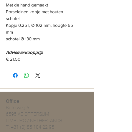
Met de hand gemaakt
Porselein
en kopje
met houten
schotel.
Kopje 0.25 l, Ø 102 mm, hoogte 55
mm
schotel Ø 130 mm
Adviesverkoopprijs
€ 21,50
Office
Boterweg 6
6595 AE OTTERSUM
LIMBURG / NETHERLANDS
T:
+31 (0) 85 104 22 95