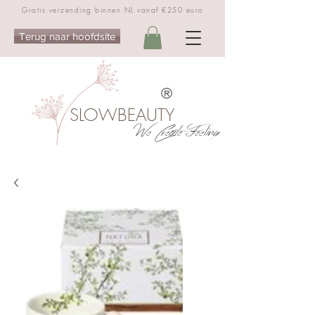
Gratis verzending binnen NL vanaf €250 euro
Terug naar hoofdsite
®
SLOWBEAUTY
We Create Feeling