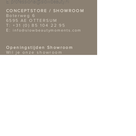
E:
professional@slowbeauty.nl
CONCEPTSTORE / SHOWROOM
Boterweg 6
6595 AE OTTERSUM
T:
+31 (0) 85 104 22 95
E:
info@slowbeautymoments.com
Openingstijden Showroom
Wil je onze showroom
bezoeken? Dan verzoeken wij je
vriendelijk van te voren een
afspraak te maken telefonisch of
per mai.
TERMS & CONDITIONS
Retouren
Algemene Voorwaarden
Privacy Policy |
Service
Other information
Bank: NL02ABNA0422312819
Bic: ABNA02
KvK nr: 14109809