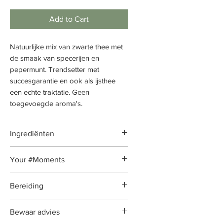
Add to Cart
Natuurlijke mix van zwarte thee met
de smaak van specerijen en
pepermunt. Trendsetter met
succesgarantie en ook als ijsthee
een echte traktatie. Geen
toegevoegde aroma's.
Ingrediënten
zwarte thee (30%), kaneel,
Your #Moments
zoethout, cichoreiwortel, schillen
van citrusvruchten, pepermunt,
#Moment
: middag - avond
Bereiding
rozenknoppen, rozenblaadjes,
Werking
: antioxidanten, betere
steranijs, plakjes vijg. Let op:
spijsvertering, goed bij
Gewicht per verpakking
: 50-100-
bevat zoethout - als u hoge
Bewaar advies
maagklachten, tegen stress en
250