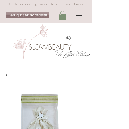
Gratis verzending binnen NL vanaf €250 euro
Terug naar hoofdsite
®
SLOWBEAUTY
We Create Feeling