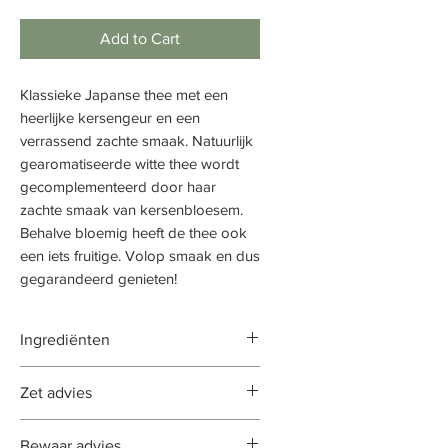
Add to Cart
Klassieke Japanse thee met een
heerlijke kersengeur en een
verrassend zachte smaak. Natuurlijk
gearomatiseerde witte thee wordt
gecomplementeerd door haar
zachte smaak van kersenbloesem.
Behalve bloemig heeft de thee ook
een iets fruitige. Volop smaak en dus
gegarandeerd genieten!
Ingrediënten
groene thee (Japan)
Zet advies
Om de thee optimaal tot haar
Bewaar advies