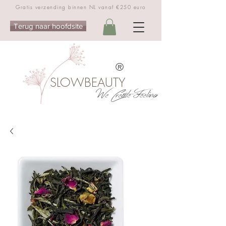
Gratis verzending binnen NL vanaf €250 euro
Terug naar hoofdsite
®
SLOWBEAUTY
We Create Feeling