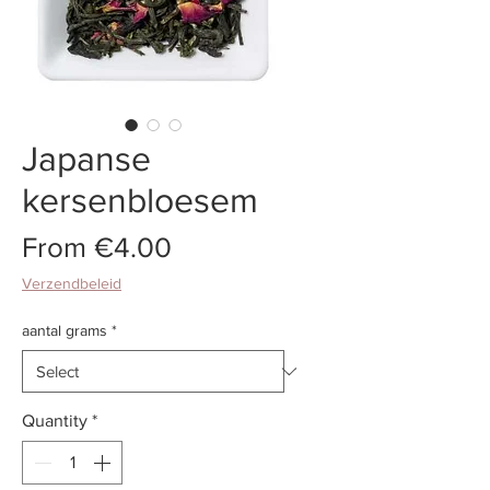
Japanse
kersenbloesem
Sale
From
€4.00
Price
Verzendbeleid
aantal grams
*
Quantity
*