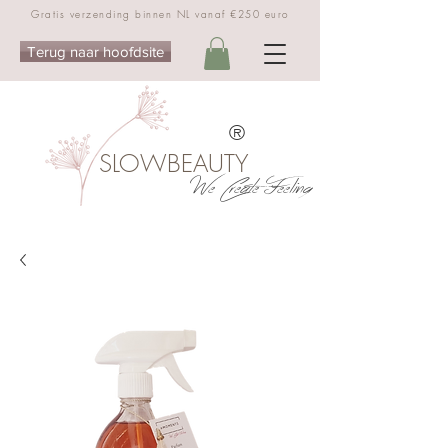
Gratis verzending binnen NL vanaf €250 euro
Terug naar hoofdsite
®
SLOWBEAUTY
We Create Feeling