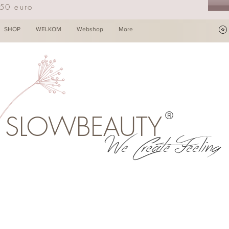
250 euro
SHOP
WELKOM
Webshop
More
®
SLOWBEAUTY
We Create Feeling