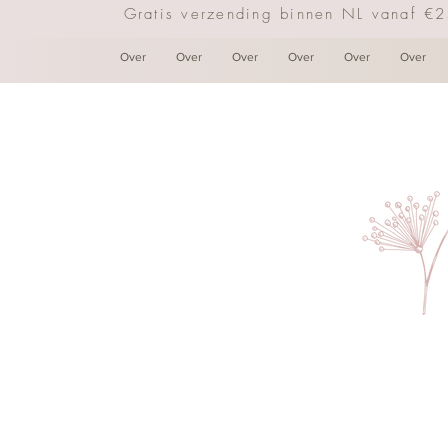
Gratis verzending binnen NL vanaf €
Over
Over
Over
Over
Over
Over