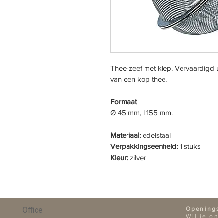
Thee-zeef met klep. Vervaardigd u
van een kop thee.
Formaat
Ø 45 mm, l 155 mm.
Materiaal:
edelstaal
Verpakkingseenheid:
1 stuks
Kleur:
zilver
Office
Opening
Wil je o