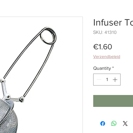
Infuser 
SKU: 41310
Price
€1.60
Verzendbeleid
Quantity
*