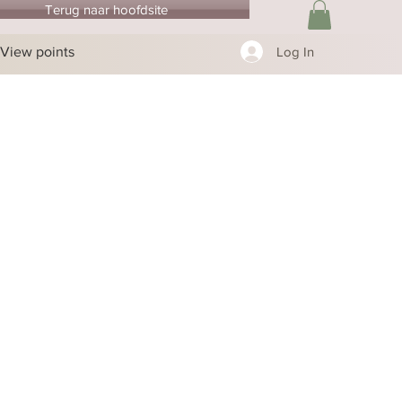
Terug naar hoofdsite
View points
Log In