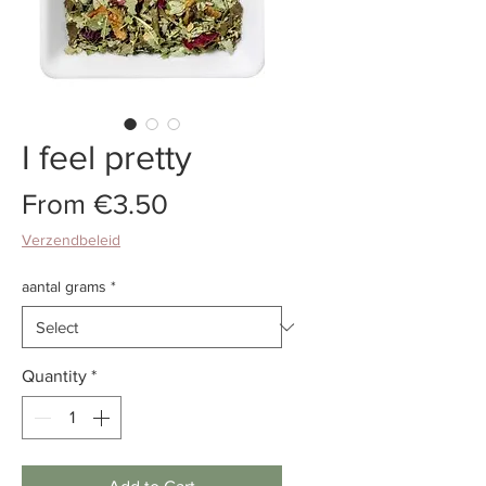
I feel pretty
Sale
From
€3.50
Price
Verzendbeleid
aantal grams
*
Quantity
*