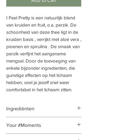
Add to Cart
I Feel Pretty is een natuurlijk blend
van kruiden en fruit, o.a. perzik. De
schoonheid van deze thee ligt in de
kruiden basis , verrijkt met aloë vera ,
pioenen en spirulina . De smaak van
perzik verfijnt het aangename
mengsel. Door de toevoeging van
enkele bijzonder ingredienten, die
gunstige effecten op het lichaam
hebben, voel je jezelf snel weer
comfortabel in het lichaam zitten.
Ingrediënten
zwarte bessen bladeren , appel
Your #Moments
stukjes , citroen verbena , venkel ,
aloëvera stukjes ( aloëvera gel,
#Moment
: gehele dag