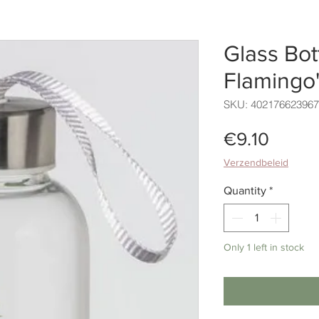
Glass Bot
Flamingo
SKU: 40217662396
Price
€9.10
Verzendbeleid
Quantity
*
Only 1 left in stock