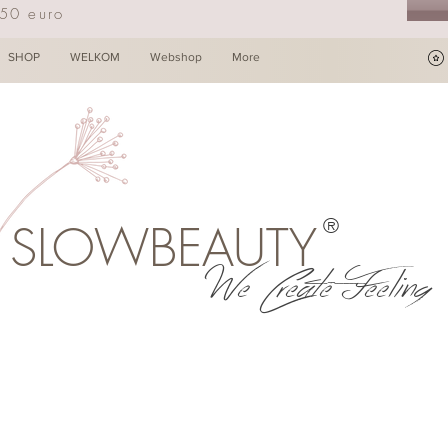
250 euro
SHOP
WELKOM
Webshop
More
®
SLOWBEAUTY
We Create Feeling