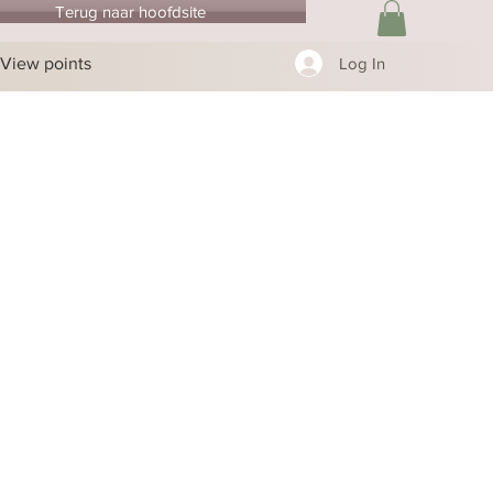
Terug naar hoofdsite
View points
Log In