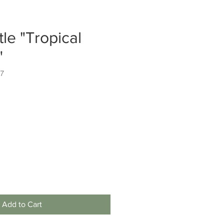
tle "Tropical
"
77
Add to Cart