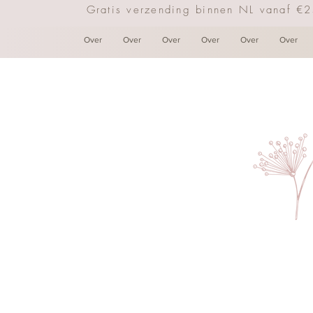
Gratis verzending binnen NL vanaf €
Over
Over
Over
Over
Over
Over