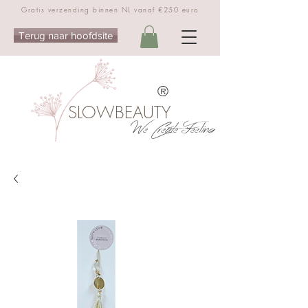
Gratis verzending binnen NL vanaf €250 euro
Terug naar hoofdsite
®
SLOWBEAUTY
We Create Feeling