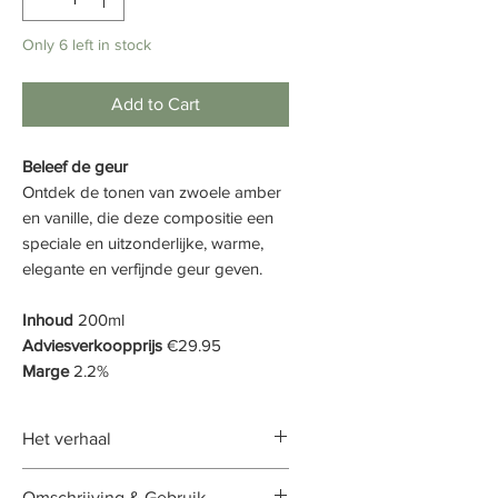
Only 6 left in stock
Add to Cart
Beleef de geur
Ontdek de tonen van zwoele amber
en vanille, die deze compositie een
speciale en uitzonderlijke, warme,
elegante en verfijnde geur geven.
Inhoud
200ml
Adviesverkoopprijs
€29.95
Marge
2.2%
Het verhaal
Oriëntaals en verleidelijk als een
Omschrijving & Gebruik