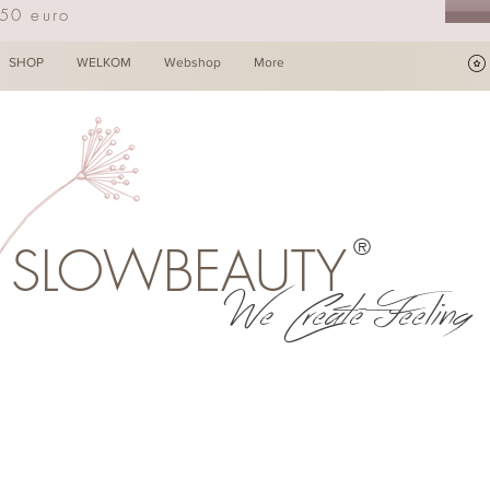
250 euro
SHOP
WELKOM
Webshop
More
®
SLOWBEAUTY
We Create Feeling