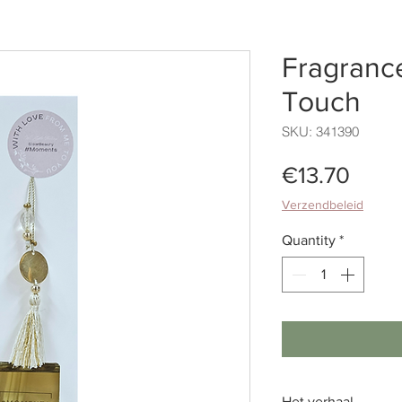
Fragrance
Touch
SKU: 341390
Price
€13.70
Verzendbeleid
Quantity
*
Het verhaal