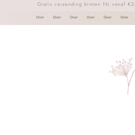
Gratis verzending binnen NL vanaf €
Over
Over
Over
Over
Over
Over