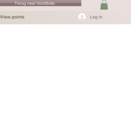
Terug naar hoofdsite
View points
Log In