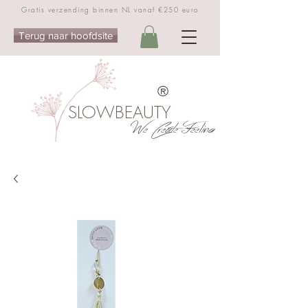
Gratis verzending binnen NL vanaf €250 euro
Terug naar hoofdsite
®
SLOWBEAUTY
We Create Feeling