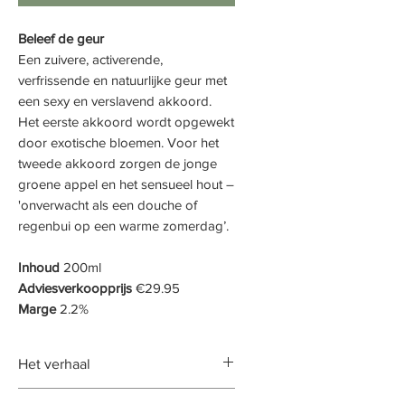
Beleef de geur
Een zuivere, activerende,
verfrissende en natuurlijke geur met
een sexy en verslavend akkoord.
Het eerste akkoord wordt opgewekt
door exotische bloemen. Voor het
tweede akkoord zorgen de jonge
groene appel en het sensueel hout –
'onverwacht als een douche of
regenbui op een warme zomerdag’.
Inhoud
200ml
Adviesverkoopprijs
€29.95
Marge
2.2%
Het verhaal
Stralend. Extreem luchtig.