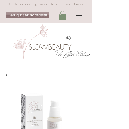
Gratis verzending binnen NL vanaf €250 euro
Terug naar hoofdsite
®
SLOWBEAUTY
We Create Feeling