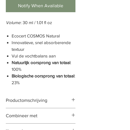
Notify When Available
Volume
: 30 ml / 1.01 fl oz
Ecocert COSMOS Natural
Innovatieve, snel absorberende
textuur
Vul de vochtbalans aan
Natuurlijk oorsprong van totaal
:
100%
Biologische oorsprong van totaal
:
23%
Productomschrijving
Het Collagen Infusion
Combineer met
Serumvoorziet de huid van de
nodige hydratatie en krachtige
Gentle Cleanser Milk