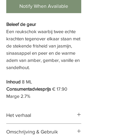
Notify When Available
Beleef de geur
Een reukschok waarbij twee echte
krachten tegenover elkaar staan met
de stekende frisheid van jasmijn,
sinaasappel en peer en de warme
adem van amber, gember, vanille en
sandelhout.
Inhoud
8 ML
Consumentadviesprijs
€ 17.90
Marge 2.7%
Het verhaal
Rustig denkend aan behaalde
Omschrijving & Gebruik
successen laat deze geur je