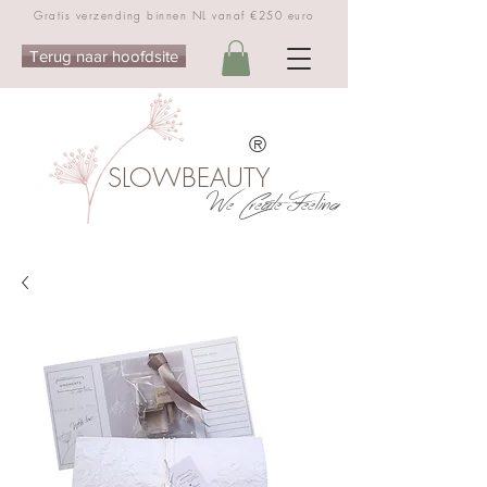
Gratis verzending binnen NL vanaf €250 euro
Terug naar hoofdsite
®
SLOWBEAUTY
We Create Feeling