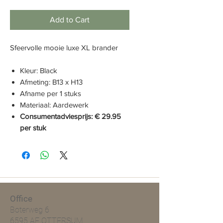
Add to Cart
Sfeervolle mooie luxe XL brander
Kleur: Black
Afmeting: B13 x H13
Afname per 1 stuks
Materiaal: Aardewerk
Consumentadviesprijs: € 29.95
per stuk
Office
Boterweg 6
6595 AE OTTERSUM