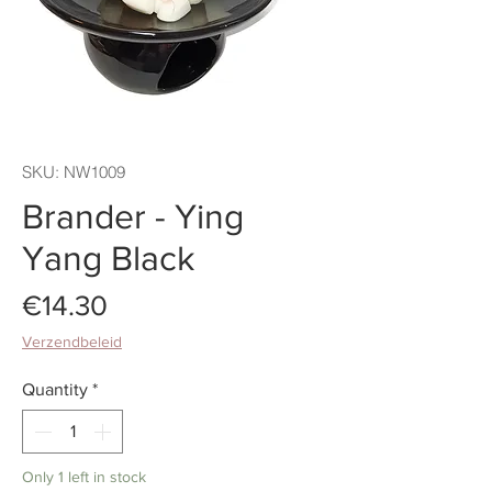
SKU: NW1009
Brander - Ying
Yang Black
Price
€14.30
Verzendbeleid
Quantity
*
Only 1 left in stock