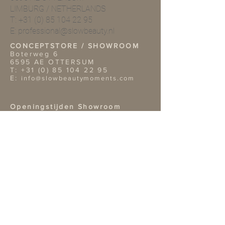
LIMBURG / NETHERLANDS
T:
+31 (0) 85 104 22 95
E:
professional@slowbeauty.nl
CONCEPTSTORE / SHOWROOM
Boterweg 6
6595 AE OTTERSUM
T:
+31 (0) 85 104 22 95
E:
info@slowbeautymoments.com
Openingstijden Showroom
Wil je onze showroom
bezoeken? Dan verzoeken wij je
vriendelijk van te voren een
afspraak te maken telefonisch of
per mai.
TERMS & CONDITIONS
Retouren
Algemene Voorwaarden
Privacy Policy |
Service
Other information
Bank: NL02ABNA0422312819