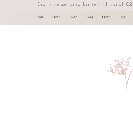
Gratis verzending binnen NL vanaf €
Over
Over
Over
Over
Over
Over