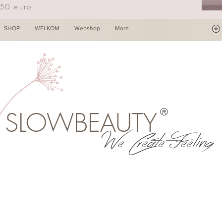
250 euro
SHOP
WELKOM
Webshop
More
®
SLOWBEAUTY
We Create Feeling