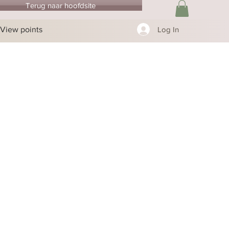
Terug naar hoofdsite
View points
Log In