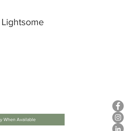
- Lightsome
e
fy When Available