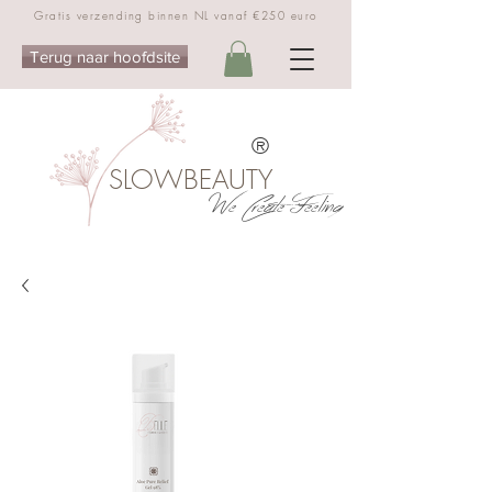
Gratis verzending binnen NL vanaf €250 euro
Terug naar hoofdsite
®
SLOWBEAUTY
We Create Feeling