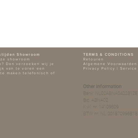
stijden Showroom
TERMS & CONDITIONS
nze showroom
Retouren
? Dan verzoeken wij je
Algemene Voorwaarden
ijk van te voren een
Privacy Policy |
Service
 te maken telefonisch of
Other information
Bank: NL02ABNA04223128
Bic: ABNA02
KvK nr: 14109809
BTW nr: NL 001870996B18