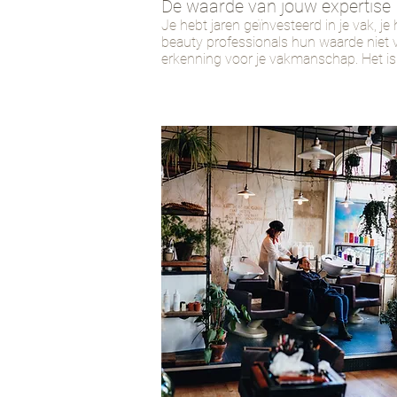
De waarde van jouw expertise
Je hebt jaren geïnvesteerd in je vak, je
beauty professionals hun waarde niet v
erkenning voor je vakmanschap. Het is ti