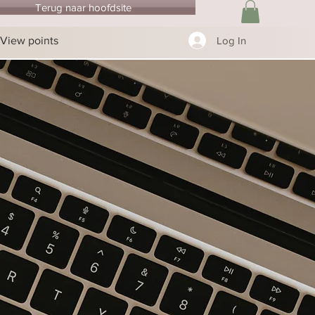
Terug naar hoofdsite
View points
Log In