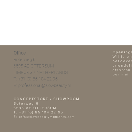
Office
Opening
Wil je o
Boterweg 6
bezoeken
6595 AE OTTERSUM
vriendel
afspraak
LIMBURG / NETHERLANDS
per mai.
T: +31 (0) 85 104 22 95
E:
professional@slowbeauty.nl
CONCEPTSTORE / SHOWROOM
Boterweg 6
6595 AE OTTERSUM
T: +31 (0) 85 104 22 95
E:
info@slowbeautymoments.com