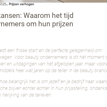
.
025
Prijzen verhogen
kansen: Waarom het tijd
rnemers om hun prijzen
edt een frisse start en de perfecte gelegenheid om
rwegen. Voor beauty ondernemers is dit hét moment 
sen en uitdagingen van het afgelopen jaar, maar voor
nmiddels heel wat jaren op de teller in de beauty bran
oe belangrijk het is om jezelf en je bedrijf naar waard
 blijven echter achter in hun prijsstelling, ondanks da
herijking van de tarieven.