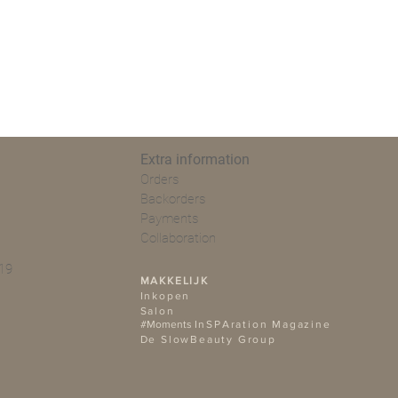
Extra information
Orders
Backorders
Payments
Collaboration
19
MAKKELIJK
Ink
open
Salon
#Moments
InSPAration Magazine
De SlowBeauty Group