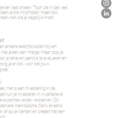
anten laat stralen. Toch zie ik dat veel
 alleen extra inkomsten, maar ook
tiviteit die je dagelijks inzet.
eit
en andere bedrijfskosten blijven
je niet alleen aan marge, maar loop je
oor je tarieven jaarlijks te evalueren en
r zorg je er ook voor dat jouw
roei.
i
ak; het is een investering in de
et kun je investeren in kwalitatieve
expertise verder versterken. Dit
sterkere marktpositie. Denk er eens
ook af op je klanten en creëert het een
ijf.