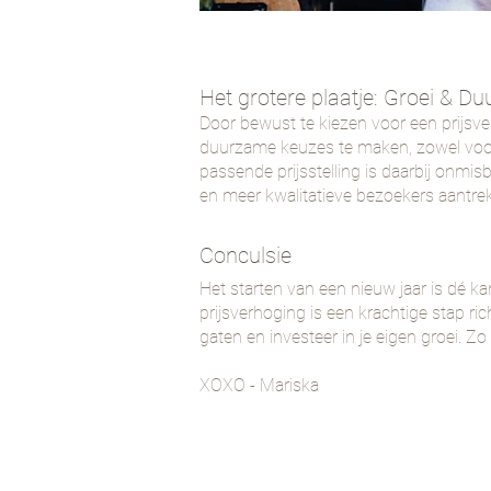
Het grotere plaatje: Groei & 
Door bewust te kiezen voor een prijsver
duurzame keuzes te maken, zowel voor je
passende prijsstelling is daarbij onmi
en meer kwalitatieve bezoekers aantrek
Conculsie
Het starten van een nieuw jaar is dé k
prijsverhoging is een krachtige stap ri
gaten en investeer in je eigen groei. Zo 
​XOXO - Mariska