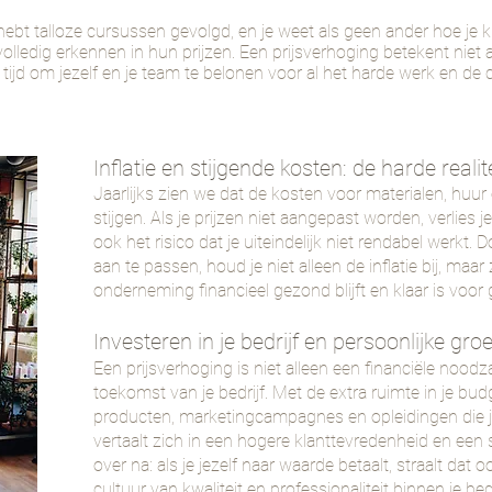
 hebt talloze cursussen gevolgd, en je weet als geen ander hoe je kl
olledig erkennen in hun prijzen. Een prijsverhoging betekent niet
jd om jezelf en je team te belonen voor al het harde werk en de crea
Inflatie en stijgende kosten: de harde realit
Jaarlijks zien we dat de kosten voor materialen, huur 
stijgen. Als je prijzen niet aangepast worden, verlies 
ook het risico dat je uiteindelijk niet rendabel werkt. D
aan te passen, houd je niet alleen de inflatie bij, maa
onderneming financieel gezond blijft en klaar is voor g
Investeren in je bedrijf en persoonlijke groe
Een prijsverhoging is niet alleen een financiële noodza
toekomst van je bedrijf. Met de extra ruimte in je budg
producten, marketingcampagnes en opleidingen die je 
vertaalt zich in een hogere klanttevredenheid en een 
over na: als je jezelf naar waarde betaalt, straalt dat 
cultuur van kwaliteit en professionaliteit binnen je bedr