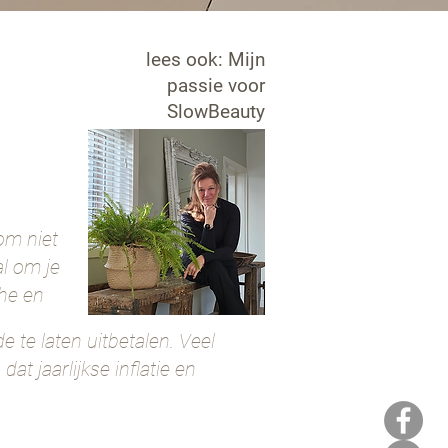
lees ook: Mijn
passie voor
SlowBeauty
om niet
al om je
che en
e te laten uitbetalen. Veel
t jaarlijkse inflatie en