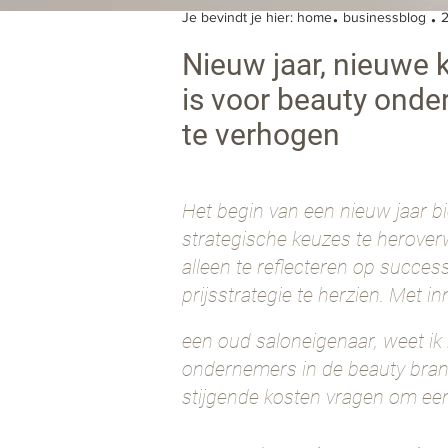
.
.
Je bevindt je hier:
home
businessblog
2
Nieuw jaar, nieuwe 
is voor beauty onde
te verhogen
Het begin van een nieuw jaar bi
strategische keuzes te herove
alleen te reflecteren op succes
prijsstrategie te herzien. Met i
een oud saloneigenaar, weet ik h
ondernemers in de beauty branche
stijgende kosten vragen om een 