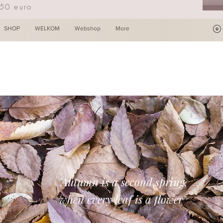
250 euro
SHOP
WELKOM
Webshop
More
"Autumn is a second spring,
when every leaf is a flower"