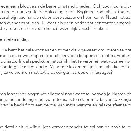
t eveneens bloot aan de barre omstandigheden. Ook voor jou is dit d
an toe dat preventie de oplossing biedt. Begin daarom alvast met h
ral pijnloze handen door deze seizoenen heen komt. Naast het aant
en eveneens stijgen. Jij weet als geen ander dat constante verzorgin
este producten hiervoor die een wezenlijk verschil maken.
 de voeten nodig!
. Je bent het hele voorjaar en zomer druk geweest om voeten te on
oesten er weer op en top uitzien voor de open schoentjes, voeten 
ou natuurlijk als pedicure natuurlijk niet te vertellen wat voor een
n ondergeschoven kindje. Maar hoe lekker en fijn is het als die voeten
 jij ze verwennen met extra pakkingen, scrubs en massages?
en langer verlangen we allemaal naar warmte. Verwen je klanten do
 in je behandeling meer warmte aspecten door middel van pakkinge
r van je bedrijf om een gevoel van extra warmte en relaxte sfeer te
ne details altijd wilt blijven verassen zonder teveel aan de basis te 