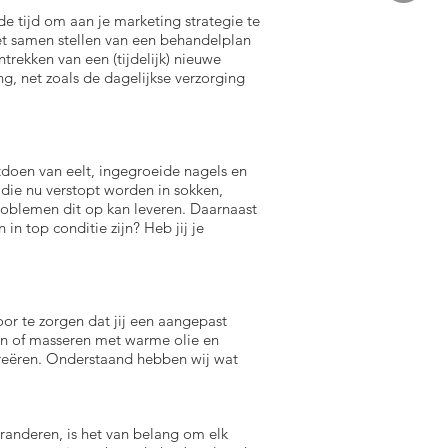
e tijd om aan je marketing strategie te
et samen stellen van een behandelplan
rekken van een (tijdelijk) nieuwe
g, net zoals de dagelijkse verzorging
tdoen van eelt, ingegroeide nagels en
die nu verstopt worden in sokken,
 problemen dit op kan leveren. Daarnaast
 in top conditie zijn? Heb jij je
or te zorgen dat jij een aangepast
n of masseren met warme olie en
 creëren. Onderstaand hebben wij wat
veranderen, is het van belang om elk