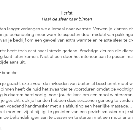
Herfst
Haal de sfeer naar binnen
en langer verlangen we allemaal naar warmte. Verwen je klanten do
 in je behandeling meer warmte aspecten door middel van pakkinge
van je bedrijf om een gevoel van extra warmte en relaxte sfeer te cr
st heeft toch echt haar intrede gedaan. Prachtige kleuren die diepe
ug kunt laten komen. Niet alleen door het interieur aan te passen 
ijde aansluit.
ty branche
 je gezicht extra voor de invloeden van buiten af beschermt moet 
k binnen heeft de huid het zwaarder te voortduren omdat de vochtigh
ng is daarom hard nodig. Voor jou de kans om een mooi winterarran
n je gezicht, ook je handen hebben deze seizoenen genoeg te verd
, een voedend handmasker met als afsluiting een heerlijke massage
 het moment zij of hij ligt te genieten van een gezichtsmasker op je 
m de behandelingen aan te passen en te starten met een mooi arra
t