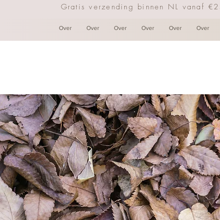
Gratis verzending binnen NL vanaf €
Over
Over
Over
Over
Over
Over