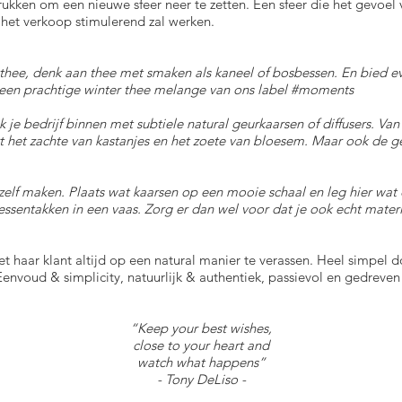
rukken om een nieuwe sfeer neer te zetten. Een sfeer die het gevoel 
 het verkoop stimulerend zal werken.
thee, denk aan thee met smaken als kaneel of bosbessen. En bied eve
 een prachtige winter thee melange van ons label #moments
k je bedrijf binnen met subtiele natural geurkaarsen of diffusers. V
 het zachte van kastanjes en het zoete van bloesem. Maar ook de ge
 zelf maken. Plaats wat kaarsen op een mooie schaal en leg hier w
ssentakken in een vaas. Zorg er dan wel voor dat je ook echt mater
 haar klant altijd op een natural manier te verassen. Heel simpel do
Eenvoud & simplicity, natuurlijk & authentiek, passievol en gedreven
“Keep your best wishes,
close to your heart and
watch what happens”
- Tony DeLiso -