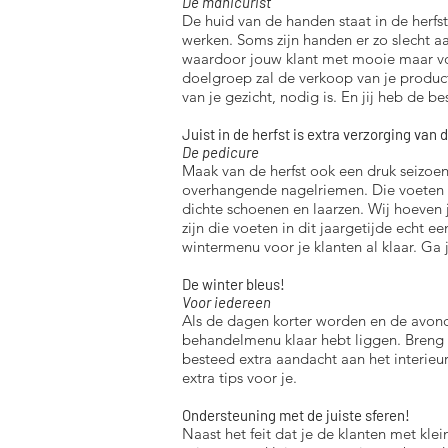
De manicurist
De huid van de handen staat in de herfs
werken. Soms zijn handen er zo slecht a
waardoor jouw klant met mooie maar voo
doelgroep zal de verkoop van je product
van je gezicht, nodig is. En jij heb de b
Juist in de herfst is extra verzorging van
De pedicure
Maak van de herfst ook een druk seizoen
overhangende nagelriemen. Die voeten m
dichte schoenen en laarzen. Wij hoeven j
zijn die voeten in dit jaargetijde echt ee
wintermenu voor je klanten al klaar. Ga
De winter bleus!
Voor iedereen
Als de dagen korter worden en de avond
behandelmenu klaar hebt liggen. Breng
besteed extra aandacht aan het interieu
extra tips voor je.
Ondersteuning met de juiste sferen!
Naast het feit dat je de klanten met klei