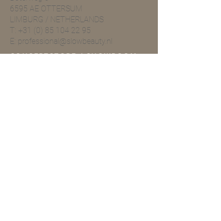
6595 AE OTTERSUM
LIMBURG / NETHERLANDS
T:
+31 (0) 85 104 22 95
E:
professional@slowbeauty.nl
CONCEPTSTORE / SHOWROOM
Boterweg 6
6595 AE OTTERSUM
T:
+31 (0) 85 104 22 95
E:
info@slowbeautymoments.com
Openingstijden Showroom
Wil je onze showroom
bezoeken? Dan verzoeken wij je
vriendelijk van te voren een
afspraak te maken telefonisch of
per mai.
TERMS & CONDITIONS
Retouren
Algemene Voorwaarden
Privacy Policy |
Service
Other information