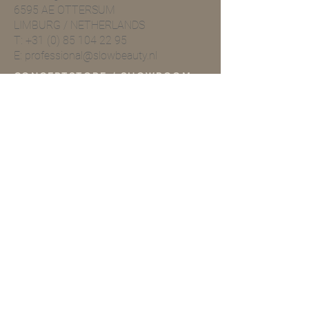
6595 AE OTTERSUM
LIMBURG / NETHERLANDS
T:
+31 (0) 85 104 22 95
E:
professional@slowbeauty.nl
CONCEPTSTORE / SHOWROOM
Boterweg 6
6595 AE OTTERSUM
T:
+31 (0) 85 104 22 95
E:
info@slowbeautymoments.com
Openingstijden Showroom
Wil je onze showroom
bezoeken? Dan verzoeken wij je
vriendelijk van te voren een
afspraak te maken telefonisch of
per mai.
TERMS & CONDITIONS
Retouren
Algemene Voorwaarden
Privacy Policy |
Service
Other information