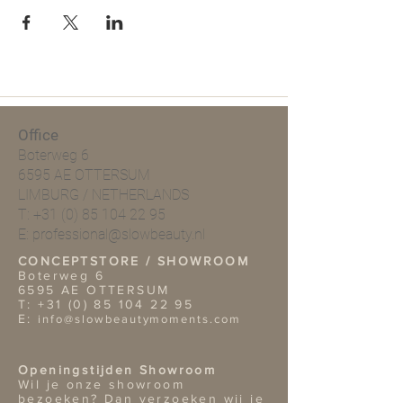
Office
Boterweg 6
6595 AE OTTERSUM
LIMBURG / NETHERLANDS
T:
+31 (0) 85 104 22 95
E:
professional@slowbeauty.nl
CONCEPTSTORE / SHOWROOM
Boterweg 6
6595 AE OTTERSUM
T:
+31 (0) 85 104 22 95
E:
info@slowbeautymoments.com
Openingstijden Showroom
Wil je onze showroom
bezoeken? Dan verzoeken wij je