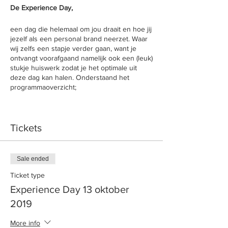
De Experience Day,
een dag die helemaal om jou draait en hoe jij
jezelf als een personal brand neerzet. Waar
wij zelfs een stapje verder gaan, want je
ontvangt voorafgaand namelijk ook een (leuk)
stukje huiswerk zodat je het optimale uit
deze dag kan halen. Onderstaand het
programmaoverzicht;
Programma
*Ontvangst met koffie / thee en iets lekkers,
Tickets
*Wie is SlowBeauty en waar staan wij voor,
*Uitvoering huiswerkopdracht,
*Pauze (verzorgde lunch door SlowBeauty)
Sale ended
*Personal branding & Marketing,
*Hoe pas je het toe via social media,
Ticket type
*Brandende vraag,
Experience Day 13 oktober
*Afsluiting .
2019
​Wij vinden persoonlijke aandacht belangrijk
More info
en werken daarom met kleine groepen.