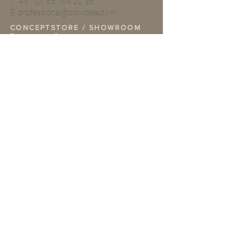
T:
+31 (0) 85 104 22 95
E:
professional@slowbeauty.nl
CONCEPTSTORE / SHOWROOM
Boterweg 6
6595 AE OTTERSUM
T:
+31 (0) 85 104 22 95
E:
info@slowbeautymoments.com
Openingstijden Showroom
Wil je onze showroom
bezoeken? Dan verzoeken wij je
vriendelijk van te voren een
afspraak te maken telefonisch of
per mai.
TERMS & CONDITIONS
Retouren
Algemene Voorwaarden
Privacy Policy |
Service
Other information
Bank: NL02ABNA0422312819
Bic: ABNA02
KvK nr: 14109809