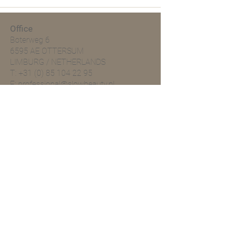
Office
Boterweg 6
6595 AE OTTERSUM
LIMBURG / NETHERLANDS
T:
+31 (0) 85 104 22 95
E:
professional@slowbeauty.nl
CONCEPTSTORE / SHOWROOM
Boterweg 6
6595 AE OTTERSUM
T:
+31 (0) 85 104 22 95
E:
info@slowbeautymoments.com
Openingstijden Showroom
Wil je onze showroom
bezoeken? Dan verzoeken wij je
vriendelijk van te voren een
afspraak te maken telefonisch of
per mai.
TERMS & CONDITIONS