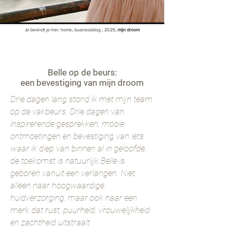
.
.
.
Je bevindt je hier:
home
businessblog
2025
mijn droom
Belle op de beurs:
een bevestiging van mijn droom
Drie dagen lang stond ik met mijn team
op de vakbeurs. Drie dagen van
inspirerende gesprekken, mooie
ontmoetingen en bevestiging van iets
waar ik diep van binnen al in geloofde:
de toekomst is natuurlijk.Belle is
geboren vanuit een verlangen. Niet
alleen naar hoogwaardige
huidverzorging, maar ook naar een
merk dat rust, puurheid, vrouwelijkheid
en zachtheid uitstraalt