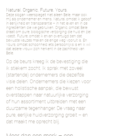
Natural. Organic. Future. Yours.
Deze slogan weerspiegelt niet alleen Belle, maar ook
mij als ondernemer en mens. Natural, omdat ik geloof
in eerlijkheid en transparantie – in het leven en in de
ingrediënten die we gebruiken. Organic, omdat Belle
draait om pure, biologische verzorging die huid én ziel
voedt. Future, omdat ik ervan overtuigd ben dat
bewuste keuzes maken de enige weg vooruit is. En
Yours, omdat schoonheid iets persoonlijks is en ik wil
dat iedere vrouw zich herkent in de zachtheid van
Belle.
Op de beurs kreeg ik de bevestiging die
ik stiekem zocht. Ik sprak met zoveel
(startende) ondernemers die dezelfde
visie delen. Ondernemers die kiezen voor
een holistische aanpak, die bewust
overstappen naar natuurlijke verzorging
of hun assortiment uitbreiden met een
duurzame tegenhanger. De vraag naar
pure, eerlijke huidverzorging groeit – en
dat maakt me oprecht blij.
Meer dan een merk – een