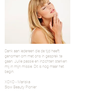
Dank aan iedereen die de tijd heeft
genomen om met ons in gesprek te
gaan. Jullie passie en inzichten sterken
mij in mijn missie. Dit is nog maar het
begin.
​XOXO - Mariska
Slow Beauty Pionier